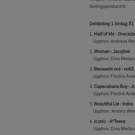
tävlingsproducent.
Deltävling 1 lördag 31
1.
Half of Me - Greczul
Upphov: Andreas Weling
2.
Woman - Jacqline
Upphov: Dino Medanho
3.
Berusade ord - noll2
Upphov: Fredrik Ande
4.
Copacabana Boy - Ju
Upphov: Fredrik And
5.
Beautiful Lie - Indra
Upphov: Anderz Wretho
6.
Iconic - A*Teens
Upphov: Dino Medanho