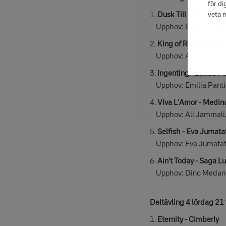
för di
1.
Dusk Till Dawn - Pat
veta 
Upphov: David Lindgre
2.
King of Rock 'n' Roll
Upphov: Andreas Werli
3.
Ingenting - Emilia P
Upphov: Emilia Pantić
4.
Viva L'Amor - Medin
Upphov: Ali Jammali, 
5.
Selfish - Eva Jumat
Upphov: Eva Jumatate,
6.
Ain't Today - Saga L
Upphov: Dino Medanho
Deltävling 4 lördag 2
1.
Eternity - Cimberly