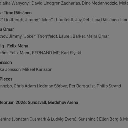
aika Wanyonyi, David Lindgren Zacharias, Dino Medanhodzic, Mel
ss - Timo Räisänen
” Lindbergh, Jimmy "Joker" Thörnfeldt, Joy Deb, Lina Räisänen, Lin
ra Omar
v, Jimmy "Joker" Thörnfeldt, Laurell Barker, Meira Omar
dig - Felix Manu
röm, Felix Manu, FERNAND MP, Karl Flyckt
Jonsson
ka Jonsson, Mikael Karlsson
 Pieces
ebo, Chris Adam Hedman Sörbye, Per Bergquist, Philip Strand
 februari 2026: Sundsvall, Gärdehov Arena
ine (Jonatan Gusmark & Ludvig Evers), Sunshine ( Ellen Berg & Mo