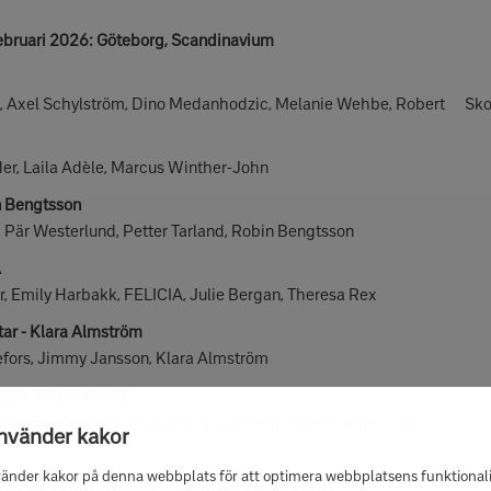
 februari 2026: Göteborg, Scandinavium
, Axel Schylström, Dino Medanhodzic, Melanie Wehbe, Robert Sk
r, Laila Adèle, Marcus Winther-John
n Bengtsson
Pär Westerlund, Petter Tarland, Robin Bengtsson
A
Emily Harbakk, FELICIA, Julie Bergan, Theresa Rex
tar - Klara Almström
fors, Jimmy Jansson, Klara Almström
ndsta City Släckers
v, Elin Wrethov, Kristofer Strandberg, Robert Skowronski
använder kakor
vänder kakor på denna webbplats för att optimera webbplatsens funktionali
 februari 2026: Kristianstad, Kristianstad Arena