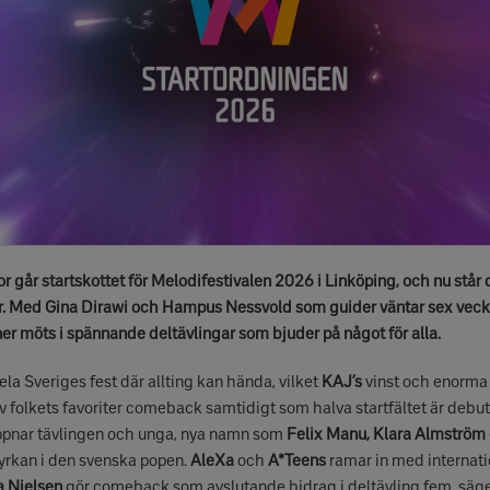
 går startskottet för Melodifestivalen 2026 i Linköping, och nu står de
r. Med Gina Dirawi och Hampus Nessvold som guider väntar sex veck
er möts i spännande deltävlingar som bjuder på något för alla.
ela Sveriges fest där allting kan hända, vilket
KAJ’s
vinst och enorma 
 av folkets favoriter comeback samtidigt som halva startfältet är debu
öppnar tävlingen och unga, nya namn som
Felix Manu, Klara Almström
tyrkan i den svenska popen.
AleXa
och
A*Teens
ramar in med internati
 Nielsen
gör comeback som avslutande bidrag i deltävling fem, säg