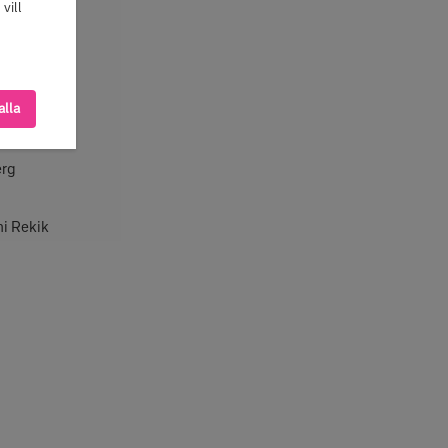
vill
alla
erg
i Rekik