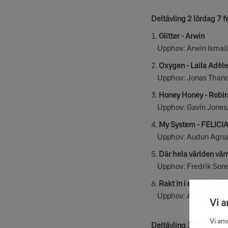
Deltävling 2 lördag 7
1.
Glitter - Arwin
Upphov: Arwin Ismail
2.
Oxygen - Laila Adèle
Upphov: Jonas Thande
3.
Honey Honey - Robi
Upphov: Gavin Jones, 
4.
My System - FELICI
Upphov: Audun Agnar, 
5.
Där hela världen vän
Upphov: Fredrik Sone
6.
Rakt in i elden - Bra
Upphov: Anderz Wretho
Vi 
Vi an
Deltävling 3 lördag 14