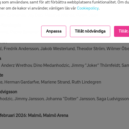
g som användare, samt för att förbättra webbplatsens funktionalitet. Om du 
rik Jean
mer om de kakor vi använder, vänligen läs vår
Cookiepolicy
.
n Zacharias, Joy Deb, Melanie Wehbe, Patrik Jean
 - Korslagda
Anpassa
Tillåt nödvändiga
Tillåt 
ng, Pedro Sanchez, Kristofer Strandberg, Stefan "UBBE" Sjur
antić
, Fredrik Andersson, Jakob Westerlund, Theodor Ström, Wilmer Öb
a
Anderz Wrethov, Dino Medanhodzic, Jimmy "Joker" Thörnfeldt, Sam
ate
 Herman Gardarfve, Marlene Strand, Ruth Lindegren
udvigsson
dzic, Jimmy Jansson, Johanna "Dotter" Jansson, Saga Ludvigsson
1 februari 2026: Malmö, Malmö Arena