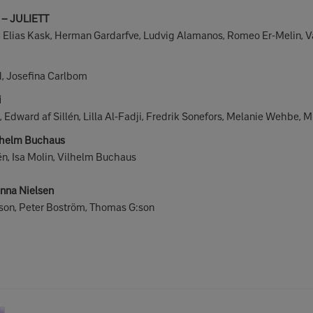
a – JULIETT
 Elias Kask, Herman Gardarfve, Ludvig Alamanos, Romeo Er-Melin, V
ë
, Josefina Carlbom
i
dward af Sillén, Lilla Al-Fadji, Fredrik Sonefors, Melanie Wehbe, 
Vilhelm Buchaus
, Isa Molin, Vilhelm Buchaus
anna Nielsen
n, Peter Boström, Thomas G:son