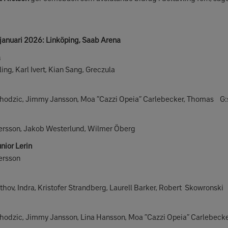
 januari 2026: Linköping, Saab Arena
a
, Karl Ivert, Kian Sang, Greczula
dzic, Jimmy Jansson, Moa ”Cazzi Opeia” Carlebecker, Thomas G:
rsson, Jakob Westerlund, Wilmer Öberg
nior Lerin
ersson
v, Indra, Kristofer Strandberg, Laurell Barker, Robert Skowronski
dzic, Jimmy Jansson, Lina Hansson, Moa ”Cazzi Opeia” Carlebecke