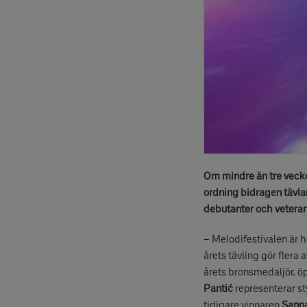
Om mindre än tre veckor
ordning bidragen tävla
debutanter och veteran
– Melodifestivalen är h
årets tävling gör flera
årets bronsmedaljör, 
Pantić
representerar s
tidigare vinnaren
Sanna