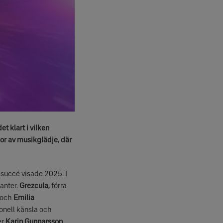
t klart i vilken
or av musikglädje, där
succé visade 2025. I
tanter.
Grezcula,
förra
och
Emilia
onell känsla och
er
Karin Gunnarsson
,