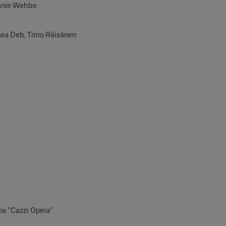
anie Wehbe
nea Deb, Timo Räisänen
a "Cazzi Opeia”