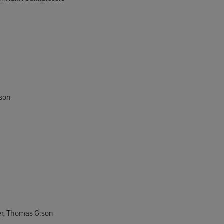
son
r, Thomas G:son