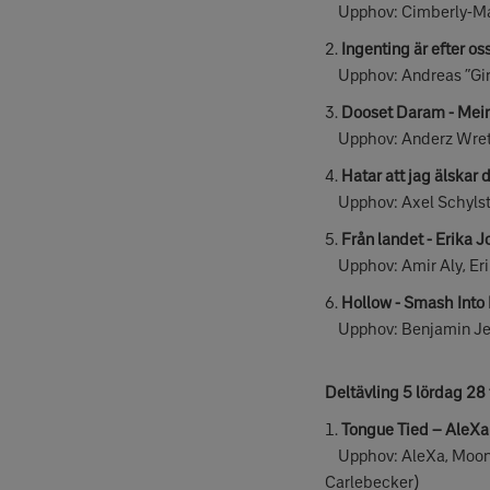
Upphov: Cimberly-Mal
2.
Ingenting är efter o
Upphov: Andreas ”Giri
3.
Dooset Daram - Mei
Upphov: Anderz Wretho
4.
Hatar att jag älskar 
Upphov: Axel Schylst
5.
Från landet - Erika 
Upphov: Amir Aly, Eri
6.
Hollow - Smash Into
Upphov: Benjamin Jenn
Deltävling 5 lördag 28
1.
Tongue Tied – AleXa
Upphov: AleXa, Moonsh
Carlebecker)