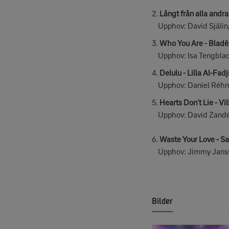
2.
Långt från alla andr
Upphov: David Själin,
3.
Who You Are - Blad
Upphov: Isa Tengblad
4.
Delulu - Lilla Al-Fadj
Upphov: Daniel Réhn, E
5.
Hearts Don't Lie - 
Upphov: David Zandén
6.
Waste Your Love - S
Upphov: Jimmy Jansso
Bilder