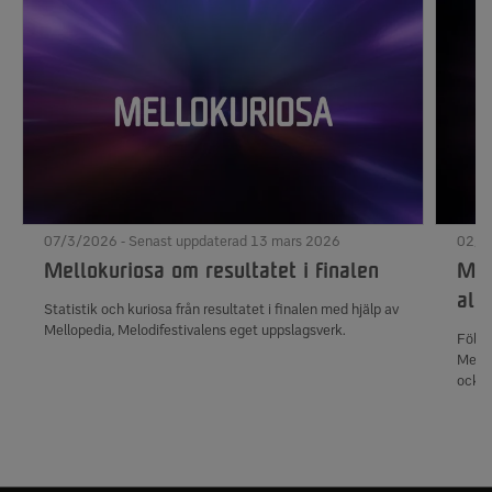
07/3/2026 - Senast uppdaterad 13 mars 2026
02/3
Mellokuriosa om resultatet i finalen
Mel
all
Statistik och kuriosa från resultatet i finalen med hjälp av
Mellopedia, Melodifestivalens eget uppslagsverk.
Följ 
Mello
också