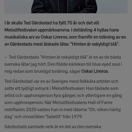
I år skulle Ted Gärdestad ha fyllt 70 år och det vill
Melodifestivalen uppmärksamma. I deltävling 4 hyllas hans
musikaliska arv av Oskar Linnros, som framför en tolkning av en
av Gärdestads mest älskade låtar, "Himlen är oskyldigt blå".
– Ted Gärdestads ”Himlen är oskyldigt blå” är en av de bästa
svenska låtar jag hört. Den födde kärleken till blue eyed soul i
mig redan som brunögd tonåring, säger
Oskar Linnros
.
Ted Gärdestad var en av Sveriges mest folkkära artister och
satte ett tydligt avtryck i Melodifestivalen. Han tävlade som
artist och upphovsperson fyra gånger, och ytterligare en gång
som upphovsperson. När Melodifestivalens Hall of Fame
instiftades 2020 valdes han in med låtarna ”Oh, vilken härlig
dag” och vinnarlåten ”Satellit” från 1979.
Gärdestads samlade verk är en del av den svenska