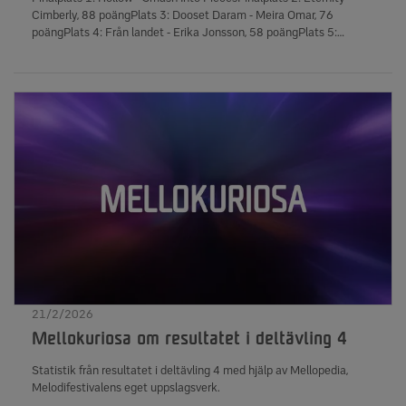
Cimberly, 88 poängPlats 3: Dooset Daram - Meira Omar, 76
poängPlats 4: Från landet - Erika Jonsson, 58 poängPlats 5:
Ingenting är efter oss - Timo Räisänen, 43 poängPlats 6: Hatar att
jag älskar dig - Felix Manu, 39 poängFinalkval: Dooset Daram -
Meira Omar, 1 871 640 rösterFrån landet - Erika Jonsson, 985 770
rösterIngenting är efter oss - Timo Räisänen, 879 505 rösterHatar
att jag älskar dig - Felix Manu, 872 431 rösterAntal röstare: 500
686Antal kronor som samlades in till Radiohjälpen: 410 318 kr
____________________________________________________________ S
deltävlingarna redovisas enligt nedan Första finalist - flest antal
röster i röstningsomgång 1 Andra finalist - högst antal poäng efter
röstningsomgång 2 Slutplacering 3 - plats 3 i
poängshowen Slutplacering 4 - plats 4 i
poängshowen Slutplacering 5 - plats 5 i
poängshowen Slutplacering 6 - plats 6 i poängshowen Bidraget
som går vidare till finalkval utses på flest totala antal röster i båda
röstningsomgångarna bland de bidrag som placerat sig på plats 3–
6 i tävlingen. Ett bidrag kan alltså ha slutat på till exempel plats 5 i
21/2/2026
tävlingen men samtidigt gå vidare till finalkval.
Mellokuriosa om resultatet i deltävling 4
Statistik från resultatet i deltävling 4 med hjälp av Mellopedia,
Melodifestivalens eget uppslagsverk.