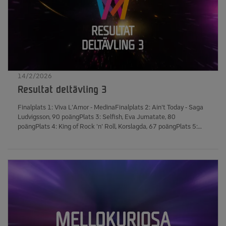
14/2/2026
Resultat deltävling 3
Finalplats 1: Viva L'Amor - MedinaFinalplats 2: Ain't Today - Saga
Ludvigsson, 90 poängPlats 3: Selfish, Eva Jumatate, 80
poängPlats 4: King of Rock 'n' Roll, Korslagda, 67 poängPlats 5:
Dusk till Dawn, Patrik Jean, 43 poängPlats 6: Ingenting, Emilia
Pantić, 24 poängFinalkval: Selfish, Eva Jumatate, 1 694 904
rösterKing of Rock 'n' Roll, Korslagda, 1 250 284 röster Dusk till
Dawn, Patrik Jean, 1 121 953 röster Ingenting, Emilia Pantić, 846
831 rösterAntal röstare: 522 498 Antal kronor som samlades in till
Radiohjälpen: 494 962 kr
____________________________________________________________ S
deltävlingarna redovisas enligt nedan Första finalist - flest antal
röster i röstningsomgång 1 Andra finalist - högst antal poäng efter
röstningsomgång 2 Slutplacering 3 - plats 3 i