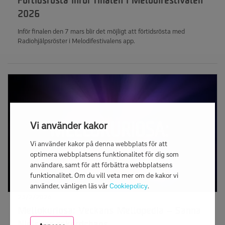
Förtidsrösta inför finalen i Melodifestivalen
2026
Inför finalen den 7 mars blir det möjligt att förtidsrösta med
Radiohjälpsröster i Melodifestivalens app.
Vi använder kakor
Vi använder kakor på denna webbplats för att
optimera webbplatsens funktionalitet för dig som
användare, samt för att förbättra webbplatsens
funktionalitet. Om du vill veta mer om de kakor vi
använder, vänligen läs vår
Cookiepolicy
.
23/2/2026
Mellokuriosa: Veckans Mellopedia – Sanna