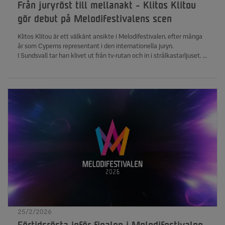
Från juryröst till mellanakt - Klitos Klitou
gör debut på Melodifestivalens scen
Klitos Klitou är ett välkänt ansikte i Melodifestivalen, efter många
år som Cyperns representant i den internationella juryn.
I Sundsvall tar han klivet ut från tv-rutan och in i strålkastarljuset. I
en unik mellanakt, tillägnad honom själv, gör den cypriotiske tv-
profilen sitt första framträdande på plats i Sverige, tillsammans
med Gina Dirawi.
25/2/2026