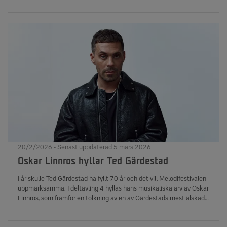
20/2/2026 - Senast uppdaterad 5 mars 2026
Oskar Linnros hyllar Ted Gärdestad
I år skulle Ted Gärdestad ha fyllt 70 år och det vill Melodifestivalen
uppmärksamma. I deltävling 4 hyllas hans musikaliska arv av Oskar
Linnros, som framför en tolkning av en av Gärdestads mest älskade
låtar, "Himlen är oskyldigt blå".