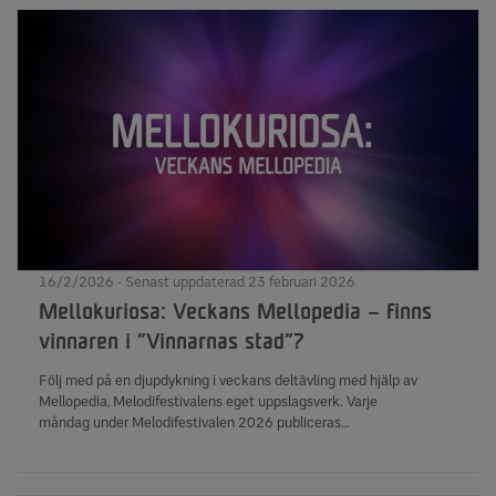
16/2/2026 - Senast uppdaterad 23 februari 2026
Mellokuriosa: Veckans Mellopedia – finns
vinnaren i ”Vinnarnas stad”?
Följ med på en djupdykning i veckans deltävling med hjälp av
Mellopedia, Melodifestivalens eget uppslagsverk. Varje
måndag under Melodifestivalen 2026 publiceras
sammanställningar av Mellokuriosa om veckans tävling. Se också
grundfakta om deltävling 4.