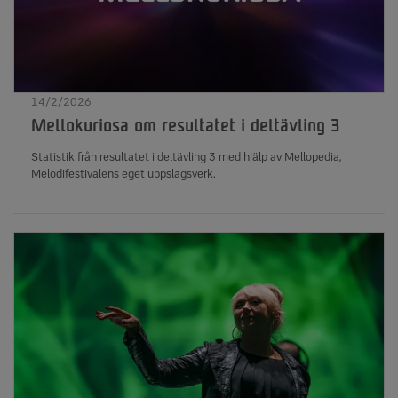
poängshowen Slutplacering 4 - plats 4 i
poängshowen Slutplacering 5 - plats 5 i
poängshowen Slutplacering 6 - plats 6 i poängshowen Bidraget
som går vidare till finalkval utses på flest totala antal röster i båda
röstningsomgångarna bland de bidrag som placerat sig på plats 3–
6 i tävlingen. Ett bidrag kan alltså ha slutat på till exempel plats 5 i
14/2/2026
tävlingen men samtidigt gå vidare till finalkval.
Mellokuriosa om resultatet i deltävling 3
Statistik från resultatet i deltävling 3 med hjälp av Mellopedia,
Melodifestivalens eget uppslagsverk.