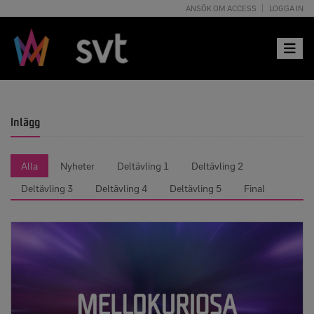
ANSÖK OM ACCESS
LOGGA IN
Toggle 
Inlägg
Alla
Nyheter
Deltävling 1
Deltävling 2
Deltävling 3
Deltävling 4
Deltävling 5
Final