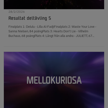
28/2/2026
Resultat deltävling 5
Finalplats 1: Delulu - Lilla Al-FadjiFinalplats 2: Waste Your Love -
Sanna Nielsen, 84 poängPlats 3: Hearts Don't Lie - Vilhelm
Buchaus, 68 poängPlats 4: Långt från alla andra - JULIETT, 67
poängPlats 5: Tongue Tied - AleXa, 55 poängPlats 6: Who You Are
- Bladë, 30 poängFinalkval: Tongue Tied - AleXa, 1 396 363 röster
Hearts Don't Lie - Vilhelm Buchaus, 1 379 021 röster Långt från
alla andra - JULIETT, 1 352 828 röster Who Your Are - Bladë, 953
565 rösterAntal röstare i deltävling 5: 489 937 Resultat
finalkvalet Finalplats 1: Dooset Daram - Meira Omar, 227 poäng
Finalplats 2: Honey Honey - Robin Bengtsson, 437 poäng Selfish -
Eva Jumatate, 408 poäng Woman - Jacqline, 385 poäng Tongue
Tied - AleXa, 343 poäng Antal kronor som samlades in till
Radiohjälpen total under kvällen: 735 542 kr
____________________________________________________________ S
deltävlingarna redovisas enligt nedan Första finalist - flest antal
röster i röstningsomgång 1 Andra finalist - högst antal poäng efter
röstningsomgång 2 Slutplacering 3 - plats 3 i
poängshowen Slutplacering 4 - plats 4 i