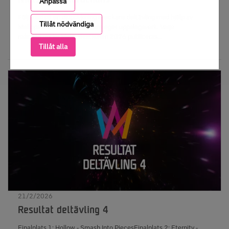
Nielsens rekordchans
Anpassa
Följ med på en djupdykning i veckans deltävling med hjälp av
Tillåt nödvändiga
Mellopedia, Melodifestivalens eget uppslagsverk. Varje
måndag under Melodifestivalen 2026 publiceras
Tillåt alla
sammanställningar av Mellokuriosa om veckans tävling. Se också
grundfakta om deltävling 5.
21/2/2026
Resultat deltävling 4
Finalplats 1: Hollow - Smash Into PiecesFinalplats 2: Eternity -