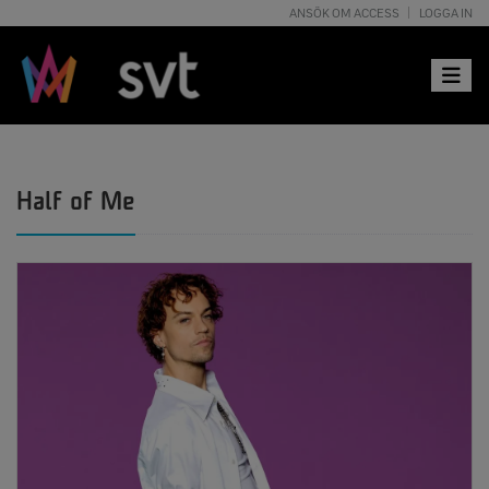
ANSÖK OM ACCESS
LOGGA IN
Toggle 
Half of Me