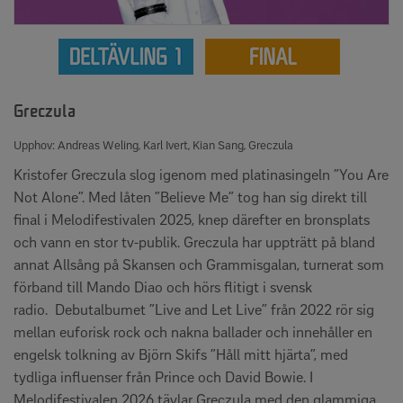
Greczula
Upphov: Andreas Weling, Karl Ivert, Kian Sang, Greczula
Kristofer Greczula slog igenom med platinasingeln ”You Are
Not Alone”. Med låten ”Believe Me” tog han sig direkt till
final i Melodifestivalen 2025, knep därefter en bronsplats
och vann en stor tv-publik. Greczula har uppträtt på bland
annat Allsång på Skansen och Grammisgalan, turnerat som
förband till Mando Diao och hörs flitigt i svensk
radio. Debutalbumet ”Live and Let Live” från 2022 rör sig
mellan euforisk rock och nakna ballader och innehåller en
engelsk tolkning av Björn Skifs ”Håll mitt hjärta”, med
tydliga influenser från Prince och David Bowie. I
Melodifestivalen 2026 tävlar Greczula med den glammiga