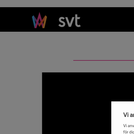
Vi 
Vi an
för di