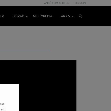
ANSÖK OM ACCESS
LOGGA IN
ER
BIDRAG
MELLOPEDIA
ARKIV
tet
vill