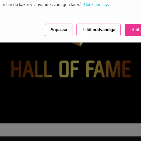
mer om de kakor vi använder, vänligen läs vår
Cookiepolicy
.
Anpassa
Tillåt nödvändiga
Tillåt 